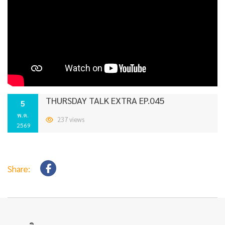
THURSDAY TALK EXTRA EP.045
5
พ.ค.
237 views
2569
Share: