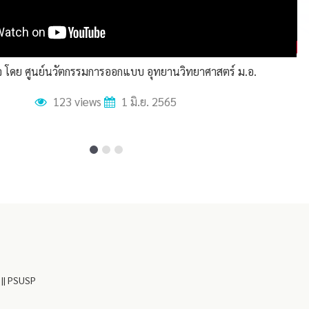
็จ โดย ศูนย์นวัตกรรมการออกแบบ อุทยานวิทยาศาสตร์ ม.อ.
สั
123 views
1 มิ.ย. 2565
|| PSUSP