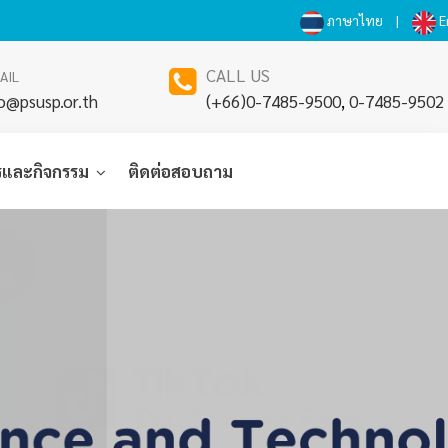
ภาษาไทย
|
E
CALL US
AIL
o@psusp.or.th
(+66)0-7485-9500
,
0-7485-9502
รและกิจกรรม
ติดต่อสอบถาม