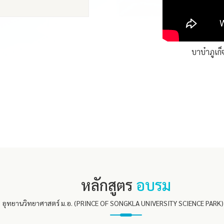
หกิจ : คุณณัฐวี บัวแก้ว บจก.จีฟินน์ รับเบอร์เทค
บาบ๋าภูเก
 views
1 มิ.ย. 2565
หลักสูตร
อบรม
อุทยานวิทยาศาสตร์ ม.อ. (PRINCE OF SONGKLA UNIVERSITY SCIENCE PARK) 