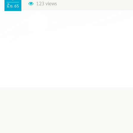
123 views
มิ.ย. 65
 ขวัญคงบุญ บริษัท โคโค่ อะกรีคัล
สัมภาษณ์ผู้ประกอบการบ่มเพาะวิสา
171
ย. 2565