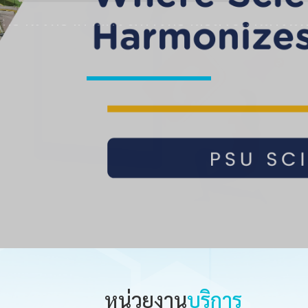
ุทยานวิทยาศาสตร์ มหาวิทยาลัยสงขลานครินท
วิสัยทัศน์/พันธกิจ
หน่วยงาน
บริการ